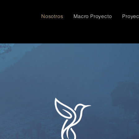
Nosotros
Macro Proyecto
Proyec